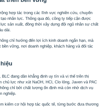
rộng hợp tác trong các lĩnh vực
nghiên cứu, chuyển
 tạo nhân lực
. Thông qua đó, công ty tiếp cận được
 lực sản xuất, đồng thời xây dựng đội ngũ nhân sự chất
u dài.
hông chỉ hướng đến lợi ích kinh doanh ngắn hạn, mà
t bền vững
, nơi doanh nghiệp, khách hàng và đối tác
 hiệu
BLC đang dần khẳng định uy tín và vị thế trên thị
m chủ lực như
xút NaOH, HCl, Clo lỏng, Javen và PAC
hông chỉ bởi chất lượng ổn định mà còn nhờ dịch vụ
n nghiệp.
tìm kiếm cơ hội hợp tác quốc tế, từng bước đưa thương