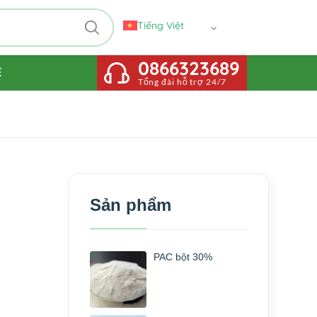
Tiếng Việt
0866323689
Ệ
Tổng đài hỗ trợ 24/7
Sản phẩm
PAC bột 30%