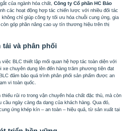
 gắt của ngành hóa chất,
Công ty Cổ phần HC Bảo
h các hoạt động hợp tác chiến lược với nhiều đối tác
không chỉ giúp công ty tối ưu hóa chuỗi cung ứng, gia
còn góp phần nâng cao uy tín thương hiệu trên thị
 tải và phân phối
 việc BLC thiết lập mối quan hệ hợp tác toàn diện với
ội xe chuyên dụng lên đến hàng trăm phương tiện đạt
úp BLC đảm bảo quá trình phân phối sản phẩm được
an
ạm vi toàn quốc
.
thiểu rủi ro trong vận chuyển hóa chất đặc thù, mà còn
nhu cầu ngày càng đa dạng của khách hàng. Qua đó,
 cung ứng
khép kín – an toàn – hiệu quả
, từ sản xuất tại
át triển bền vững