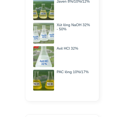
Javen 8%/10%/12%
Xút lỏng NaOH 32%
- 50%
Axit HCl 32%
PAC lỏng 10%/17%