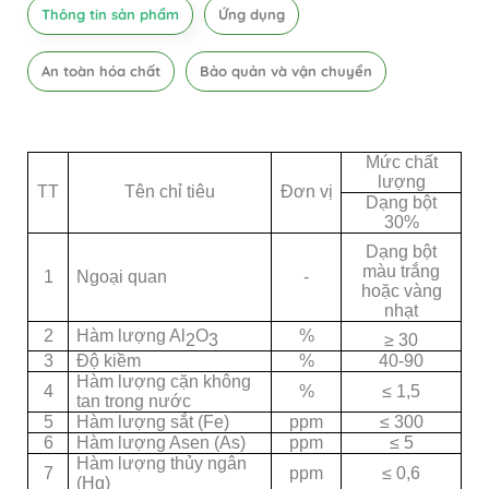
Thông tin sản phẩm
Ứng dụng
An toàn hóa chất
Bảo quản và vận chuyển
Mức chất
lượng
TT
Tên chỉ tiêu
Đơn vị
Dạng bột
30%
Dạng bột
màu trắng
1
Ngoại quan
-
hoặc vàng
nhạt
2
Hàm lượng Al
O
%
2
3
≥ 30
3
Độ kiềm
%
40-90
Hàm lượng cặn không
4
%
≤ 1,5
tan trong nước
5
Hàm lượng sắt (Fe)
ppm
≤ 300
6
Hàm lượng Asen (As)
ppm
≤ 5
Hàm lượng thủy ngân
7
ppm
≤ 0,6
(Hg)