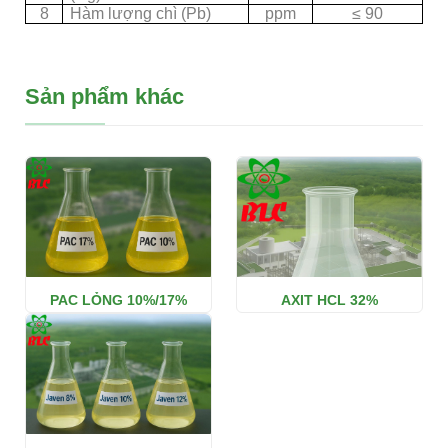
8
Hàm lượng chì (Pb)
ppm
≤ 90
Sản phẩm khác
PAC LỎNG 10%/17%
AXIT HCL 32%